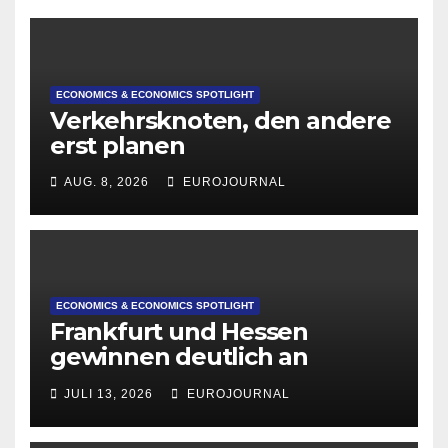
ECONOMICS & ECONOMICS SPOTLIGHT
Verkehrsknoten, den andere
erst planen
AUG. 8, 2026
EUROJOURNAL
ECONOMICS & ECONOMICS SPOTLIGHT
Frankfurt und Hessen
gewinnen deutlich an
Attraktivität für Startup-
JULI 13, 2026
EUROJOURNAL
Gründungen