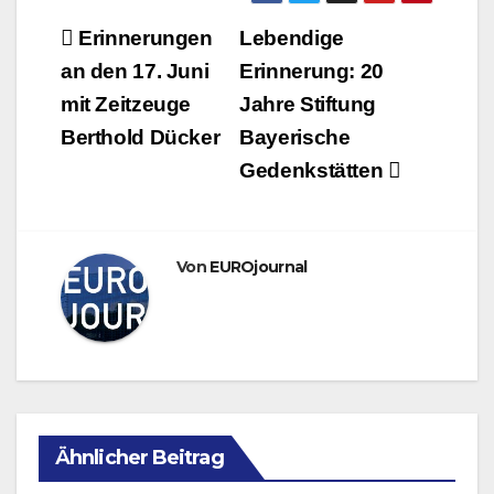
Beitragsnavigation
Erinnerungen
Lebendige
an den 17. Juni
Erinnerung: 20
mit Zeitzeuge
Jahre Stiftung
Berthold Dücker
Bayerische
Gedenkstätten
Von
EUROjournal
Ähnlicher Beitrag