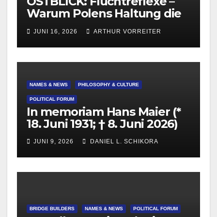
OSTBLICK: Fluchtreflexe –
Warum Polens Haltung die
europäische
JUNI 16, 2026
ARTHUR VORREITER
Migrationsdebatte
beeinflusst
NAMES & NEWS
PHILOSOPHY & CULTURE
POLITICAL FORUM
In memoriam Hans Maier (*
18. Juni 1931; † 8. Juni 2026)
JUNI 9, 2026
DANIEL L. SCHIKORA
BRIDGE BUILDERS
NAMES & NEWS
POLITICAL FORUM