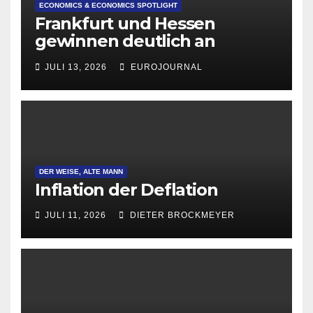
ECONOMICS & ECONOMICS SPOTLIGHT
Frankfurt und Hessen
gewinnen deutlich an
Attraktivität für Startup-
JULI 13, 2026
EUROJOURNAL
Gründungen
DER WEISE, ALTE MANN
Inflation der Deflation
JULI 11, 2026
DIETER BROCKMEYER