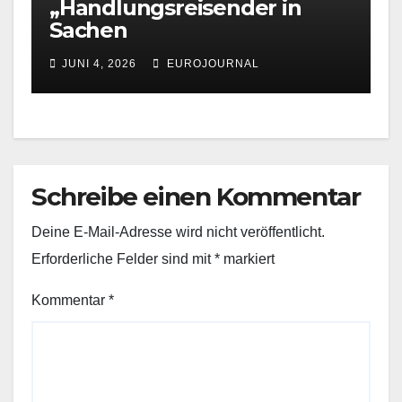
„Handlungsreisender in
Sachen
Völkerverständigung“
JUNI 4, 2026
EUROJOURNAL
Bernd Posselt 70 Jahre jung
Schreibe einen Kommentar
Deine E-Mail-Adresse wird nicht veröffentlicht.
Erforderliche Felder sind mit
*
markiert
Kommentar
*