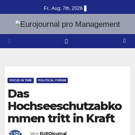
Zum
Fr.. Aug. 7th, 2026
Inhalt
springen
FOCUS IN TIME
POLITICAL FORUM
Das
Hochseeschutzabko
mmen tritt in Kraft
Von
EUROjournal