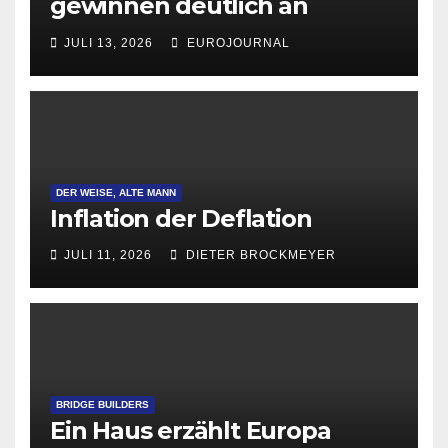
gewinnen deutlich an
Attraktivität für Startup-
JULI 13, 2026
EUROJOURNAL
Gründungen
DER WEISE, ALTE MANN
Inflation der Deflation
JULI 11, 2026
DIETER BROCKMEYER
BRIDGE BUILDERS
Ein Haus erzählt Europa