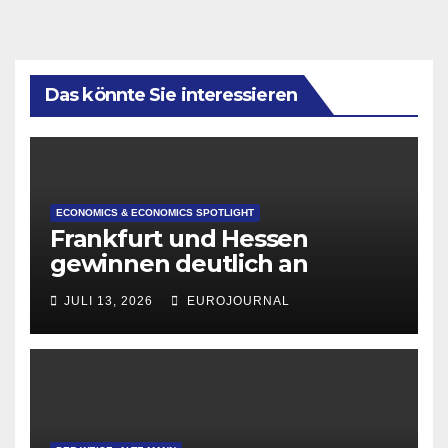
Das könnte Sie interessieren
ECONOMICS & ECONOMICS SPOTLIGHT
Frankfurt und Hessen
gewinnen deutlich an
Attraktivität für Startup-
JULI 13, 2026
EUROJOURNAL
Gründungen