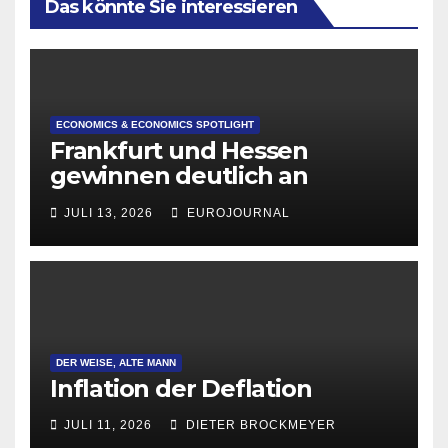
Das könnte Sie interessieren
ECONOMICS & ECONOMICS SPOTLIGHT
Frankfurt und Hessen
gewinnen deutlich an
Attraktivität für Startup-
JULI 13, 2026
EUROJOURNAL
Gründungen
DER WEISE, ALTE MANN
Inflation der Deflation
JULI 11, 2026
DIETER BROCKMEYER