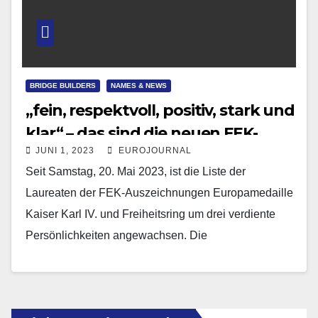
BRIDGE BUILDERS
NAMES & NEWS
„fein, respektvoll, positiv, stark und
klar“ – das sind die neuen FEK-
JUNI 1, 2023
EUROJOURNAL
Laureaten
Seit Samstag, 20. Mai 2023, ist die Liste der
Laureaten der FEK-Auszeichnungen Europamedaille
Kaiser Karl IV. und Freiheitsring um drei verdiente
Persönlichkeiten angewachsen. Die
Europamedaillen Nummer 24 und 25 seit…