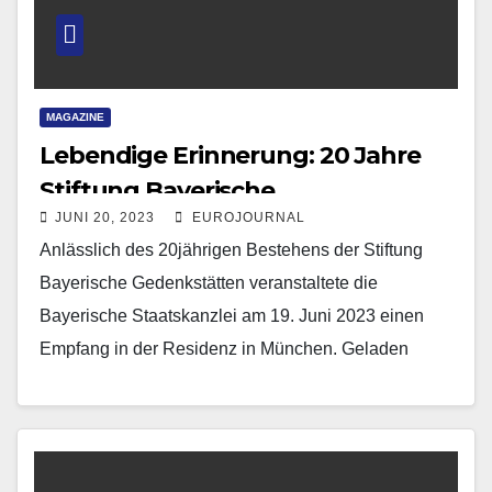
MAGAZINE
Lebendige Erinnerung: 20 Jahre
Stiftung Bayerische
JUNI 20, 2023
EUROJOURNAL
Gedenkstätten
Anlässlich des 20jährigen Bestehens der Stiftung
Bayerische Gedenkstätten veranstaltete die
Bayerische Staatskanzlei am 19. Juni 2023 einen
Empfang in der Residenz in München. Geladen
waren langjährige Wegbegleiter und Unterstützer
der…