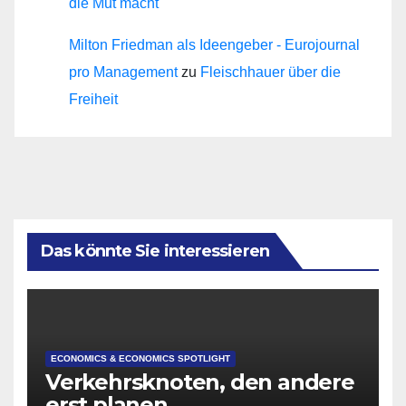
die Mut macht
Milton Friedman als Ideengeber - Eurojournal
pro Management
zu
Fleischhauer über die
Freiheit
Das könnte Sie interessieren
ECONOMICS & ECONOMICS SPOTLIGHT
Verkehrsknoten, den andere
erst planen