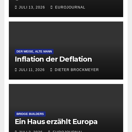
Attraktivität für Startup-
JULI 13, 2026
EUROJOURNAL
Gründungen
DER WEISE, ALTE MANN
Inflation der Deflation
JULI 11, 2026
DIETER BROCKMEYER
BRIDGE BUILDERS
Ein Haus erzählt Europa