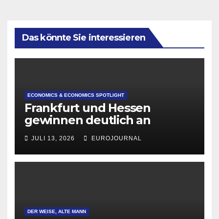
Das könnte Sie interessieren
ECONOMICS & ECONOMICS SPOTLIGHT
Frankfurt und Hessen
gewinnen deutlich an
Attraktivität für Startup-
JULI 13, 2026
EUROJOURNAL
Gründungen
DER WEISE, ALTE MANN