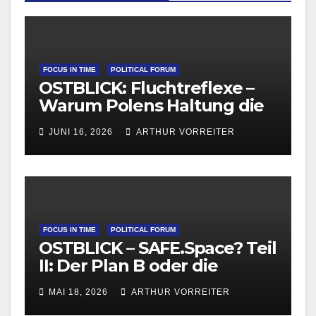
FOCUS IN TIME
POLITICAL FORUM
OSTBLICK: Fluchtreflexe –
Warum Polens Haltung die
europäische
JUNI 16, 2026
ARTHUR VORREITER
Migrationsdebatte
beeinflusst
FOCUS IN TIME
POLITICAL FORUM
OSTBLICK – SAFE.Space? Teil
II: Der Plan B oder die
Entwertung des Vetos
MAI 18, 2026
ARTHUR VORREITER