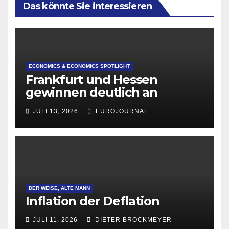
Das könnte Sie interessieren
ECONOMICS & ECONOMICS SPOTLIGHT
Frankfurt und Hessen
gewinnen deutlich an
Attraktivität für Startup-
JULI 13, 2026
EUROJOURNAL
Gründungen
DER WEISE, ALTE MANN
Inflation der Deflation
JULI 11, 2026
DIETER BROCKMEYER