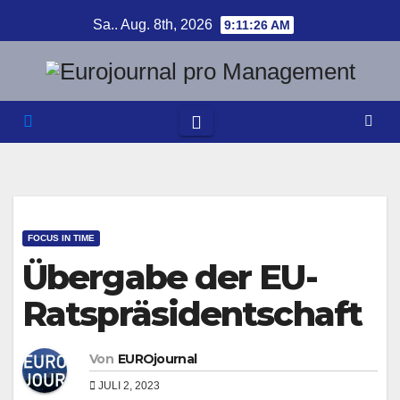
Zum
Sa.. Aug. 8th, 2026
9:11:27 AM
Inhalt
springen
FOCUS IN TIME
Übergabe der EU-
Ratspräsidentschaft
Von
EUROjournal
JULI 2, 2023