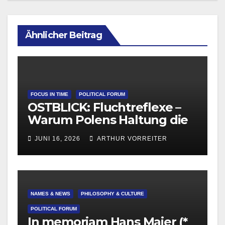
Ähnlicher Beitrag
FOCUS IN TIME
POLITICAL FORUM
OSTBLICK: Fluchtreflexe –
Warum Polens Haltung die
europäische
JUNI 16, 2026
ARTHUR VORREITER
Migrationsdebatte
beeinflusst
NAMES & NEWS
PHILOSOPHY & CULTURE
POLITICAL FORUM
In memoriam Hans Maier (*