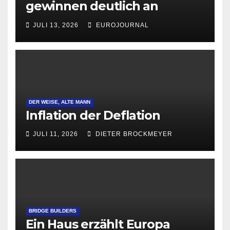
gewinnen deutlich an
Attraktivität für Startup-
JULI 13, 2026
EUROJOURNAL
Gründungen
DER WEISE, ALTE MANN
Inflation der Deflation
JULI 11, 2026
DIETER BROCKMEYER
BRIDGE BUILDERS
Ein Haus erzählt Europa