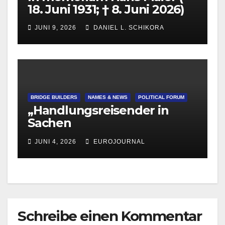
18. Juni 1931; † 8. Juni 2026)
JUNI 9, 2026
DANIEL L. SCHIKORA
BRIDGE BUILDERS
NAMES & NEWS
POLITICAL FORUM
„Handlungsreisender in
Sachen
Völkerverständigung“
JUNI 4, 2026
EUROJOURNAL
Bernd Posselt 70 Jahre jung
Schreibe einen Kommentar