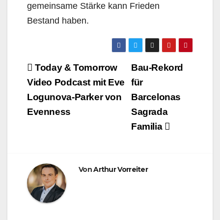
gemeinsame Stärke kann Frieden
Bestand haben.
Beitragsnavigation
Today & Tomorrow
Bau-Rekord
Video Podcast mit Eve
für
Logunova-Parker von
Barcelonas
Evenness
Sagrada
Familia
Von
Arthur Vorreiter