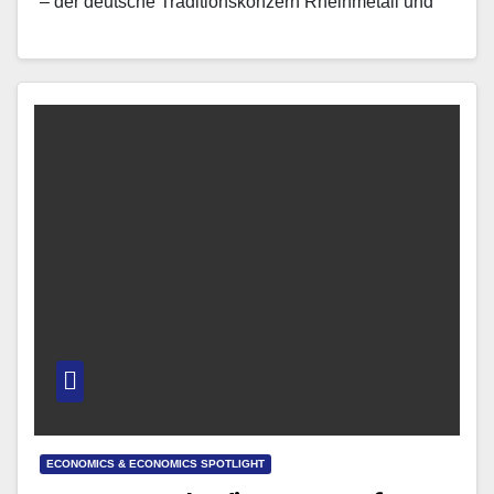
– der deutsche Traditionskonzern Rheinmetall und
Polens…
ECONOMICS & ECONOMICS SPOTLIGHT