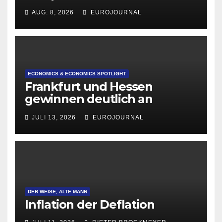
AUG. 8, 2026
EUROJOURNAL
ECONOMICS & ECONOMICS SPOTLIGHT
Frankfurt und Hessen
gewinnen deutlich an
Attraktivität für Startup-
JULI 13, 2026
EUROJOURNAL
Gründungen
DER WEISE, ALTE MANN
Inflation der Deflation