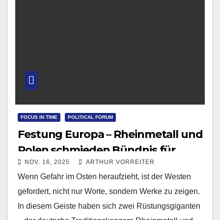
FOCUS IN TIME
POLITICAL FORUM
Festung Europa – Rheinmetall und
Polen schmieden Bündnis für
NOV. 16, 2025
ARTHUR VORREITER
Sicherheit und Stärke
Wenn Gefahr im Osten heraufzieht, ist der Westen
gefordert, nicht nur Worte, sondern Werke zu zeigen.
In diesem Geiste haben sich zwei Rüstungsgiganten