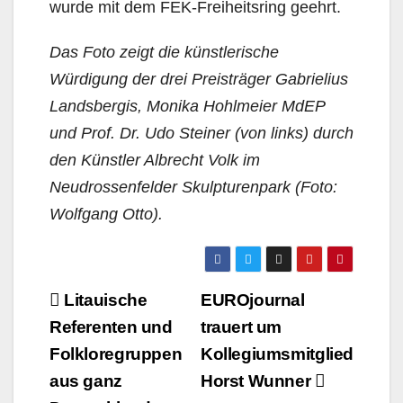
wurde mit dem FEK-Freiheitsring geehrt.
Das Foto zeigt die künstlerische
Würdigung der drei Preisträger Gabrielius
Landsbergis, Monika Hohlmeier MdEP
und Prof. Dr. Udo Steiner (von links) durch
den Künstler Albrecht Volk im
Neudrossenfelder Skulpturenpark (Foto:
Wolfgang Otto).
Beitragsnavigation
Litauische
EUROjournal
Referenten und
trauert um
Folkloregruppen
Kollegiumsmitglied
aus ganz
Horst Wunner