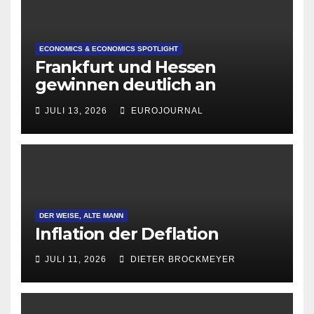
ECONOMICS & ECONOMICS SPOTLIGHT
Frankfurt und Hessen
gewinnen deutlich an
Attraktivität für Startup-
JULI 13, 2026
EUROJOURNAL
Gründungen
DER WEISE, ALTE MANN
Inflation der Deflation
JULI 11, 2026
DIETER BROCKMEYER