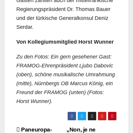
Gästen zählten auch der mittelfränkische
Regierungspräsident Dr. Thomas Bauer
und der türkische Generalkonsul Deniz
Serdar.
Von Kollegiumsmitglied Horst Wunner
Zu den Fotos: Ein gern gesehener Gast:
FRAMOG-Ehrenpräsident Ljubo Dabovic
(oben), schöne musikalische Umrahmung
(mitte), Nürnbergs OB Marcus König, ein
Freund der FRAMOG (unten) (Fotos:
Horst Wunner).
Beitragsnavigation
Paneuropa-
„Non, je ne