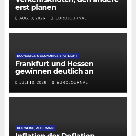
erst planen
AUG. 8, 2026
EUROJOURNAL
ECONOMICS & ECONOMICS SPOTLIGHT
Frankfurt und Hessen
gewinnen deutlich an
Attraktivität für Startup-
JULI 13, 2026
EUROJOURNAL
Gründungen
DER WEISE, ALTE MANN
Inflation der Deflation