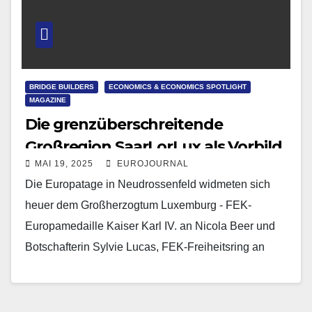
BRIDGE BUILDERS
ECONOMICS & ECONOMICS SPOTLIGHT
MAGAZINE
Die grenzüberschreitende
Großregion SaarLorLux als Vorbild
MAI 19, 2025
EUROJOURNAL
für ein zukunftsträchtiges Europa
Die Europatage in Neudrossenfeld widmeten sich
heuer dem Großherzogtum Luxemburg - FEK-
Europamedaille Kaiser Karl IV. an Nicola Beer und
Botschafterin Sylvie Lucas, FEK-Freiheitsring an
Jean Louis Schlim Trotz der Entscheidung…