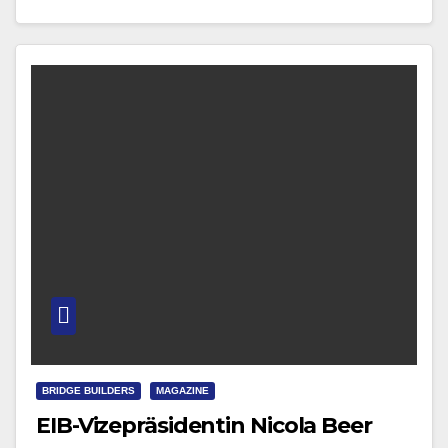
Freitag sowie das FEK-Europa-Kolloquium mit…
BRIDGE BUILDERS
MAGAZINE
EIB-Vizepräsidentin Nicola Beer