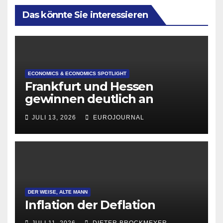
Das könnte Sie interessieren
ECONOMICS & ECONOMICS SPOTLIGHT
Frankfurt und Hessen
gewinnen deutlich an
Attraktivität für Startup-
JULI 13, 2026
EUROJOURNAL
Gründungen
DER WEISE, ALTE MANN
Inflation der Deflation