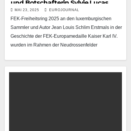
und Botschafterin Sylvie Lucas
MAI 23, 2025
EUROJOURNAL
jüngste Trägerinnen der FEK-
FEK-Freiheitsring 2025 an den luxemburgischen
Europamedaille Kaiser Karl IV.
Sammler und Autor Jean Louis Schlim Erstmals in der
Geschichte der FEK-Europamedaille Kaiser Karl IV.
wurden im Rahmen der Neudrossenfelder
Europatage 2025 gleich zwei hochgestellte…