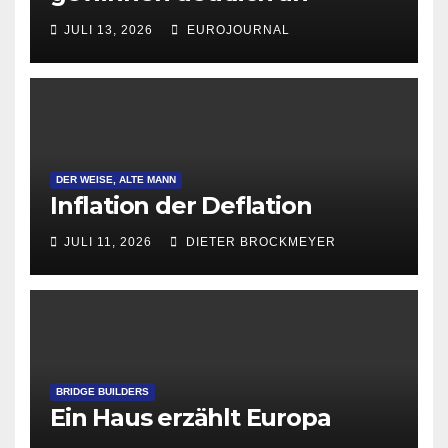
Attraktivität für Startup-
JULI 13, 2026
EUROJOURNAL
Gründungen
DER WEISE, ALTE MANN
Inflation der Deflation
JULI 11, 2026
DIETER BROCKMEYER
BRIDGE BUILDERS
Ein Haus erzählt Europa