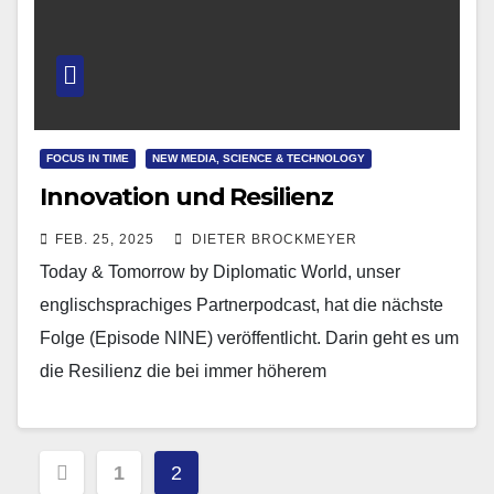
FOCUS IN TIME
NEW MEDIA, SCIENCE & TECHNOLOGY
Innovation und Resilienz
FEB. 25, 2025
DIETER BROCKMEYER
Today & Tomorrow by Diplomatic World, unser
englischsprachiges Partnerpodcast, hat die nächste
Folge (Episode NINE) veröffentlicht. Darin geht es um
die Resilienz die bei immer höherem
Innovationstempo immer wichtiger wird.
Seitennummerierung
1
2