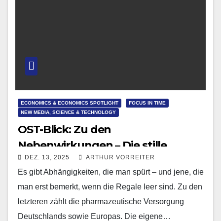
ECONOMICS & ECONOMICS SPOTLIGHT
FOCUS IN TIME
NEW MEDIA, SCIENCE & TECHNOLOGY
OST-Blick: Zu den
Nebenwirkungen – Die stille
DEZ. 13, 2025
ARTHUR VORREITER
Verwundbarkeit Europas und wie
Es gibt Abhängigkeiten, die man spürt – und jene, die
Brüssel versucht, die Kontrolle
man erst bemerkt, wenn die Regale leer sind. Zu den
zurückzugewinnen
letzteren zählt die pharmazeutische Versorgung
Deutschlands sowie Europas. Die eigene…