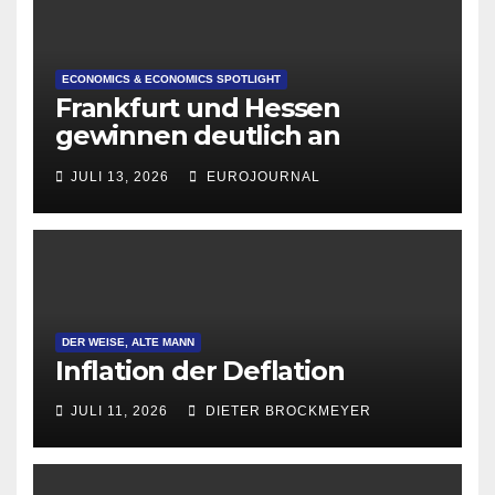
ECONOMICS & ECONOMICS SPOTLIGHT
Frankfurt und Hessen
gewinnen deutlich an
Attraktivität für Startup-
JULI 13, 2026
EUROJOURNAL
Gründungen
DER WEISE, ALTE MANN
Inflation der Deflation
JULI 11, 2026
DIETER BROCKMEYER