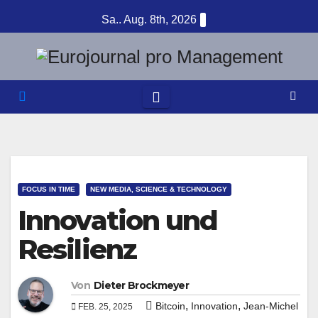
Zum
Sa.. Aug. 8th, 2026
Inhalt
springen
FOCUS IN TIME
NEW MEDIA, SCIENCE & TECHNOLOGY
Innovation und
Resilienz
Von
Dieter Brockmeyer
,
,
Bitcoin
Innovation
Jean-Michel
FEB. 25, 2025