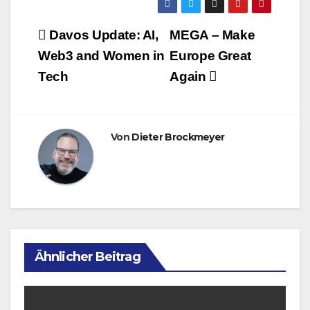
Beitragsnavigation
Davos Update: AI,
MEGA – Make
Web3 and Women in
Europe Great
Tech
Again
Von
Dieter Brockmeyer
Ähnlicher Beitrag