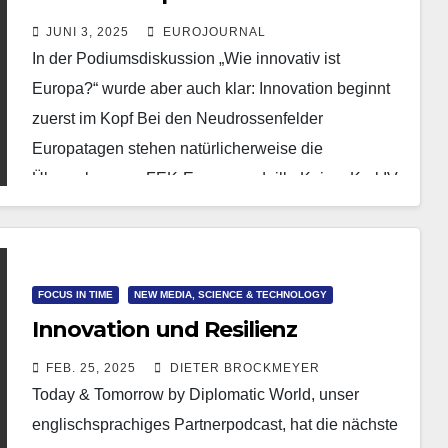
erfolgreiches Europa
JUNI 3, 2025
EUROJOURNAL
In der Podiumsdiskussion „Wie innovativ ist
Europa?“ wurde aber auch klar: Innovation beginnt
zuerst im Kopf Bei den Neudrossenfelder
Europatagen stehen natürlicherweise die
Übergaben von FEK-Europamedaille Kaiser Karl IV.
und…
FOCUS IN TIME
NEW MEDIA, SCIENCE & TECHNOLOGY
Innovation und Resilienz
FEB. 25, 2025
DIETER BROCKMEYER
Today & Tomorrow by Diplomatic World, unser
englischsprachiges Partnerpodcast, hat die nächste