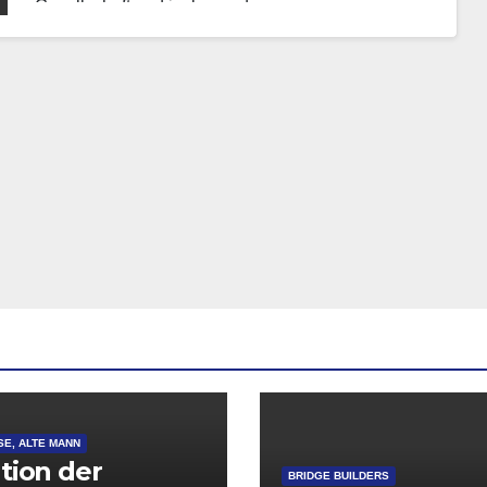
Gesellschaft und insbesondere unseren
Arbeitsmarkt tiefgreifend…
SE, ALTE MANN
ation der
BRIDGE BUILDERS