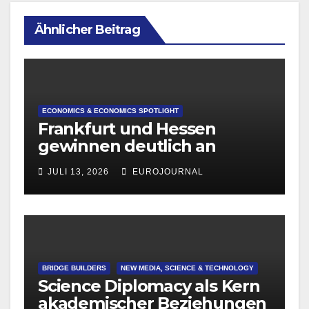
Ähnlicher Beitrag
ECONOMICS & ECONOMICS SPOTLIGHT
Frankfurt und Hessen
gewinnen deutlich an
Attraktivität für Startup-
JULI 13, 2026
EUROJOURNAL
Gründungen
BRIDGE BUILDERS
NEW MEDIA, SCIENCE & TECHNOLOGY
Science Diplomacy als Kern
akademischer Beziehungen