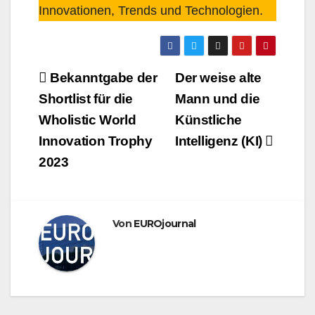
Innovationen, Trends und Technologien.
Beitragsnavigation
Bekanntgabe der
Der weise alte
Shortlist für die
Mann und die
Wholistic World
Künstliche
Innovation Trophy
Intelligenz (KI)
2023
Von
EUROjournal