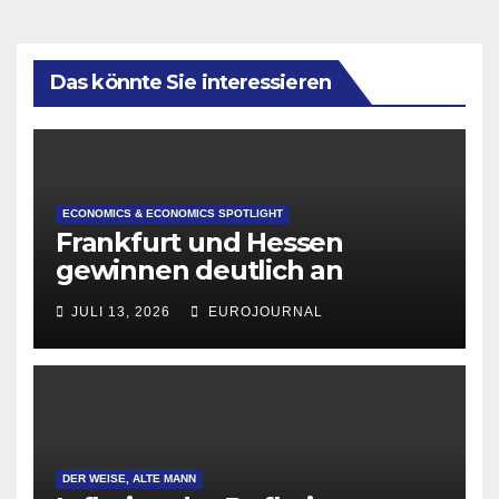
Das könnte Sie interessieren
ECONOMICS & ECONOMICS SPOTLIGHT
Frankfurt und Hessen
gewinnen deutlich an
Attraktivität für Startup-
JULI 13, 2026
EUROJOURNAL
Gründungen
DER WEISE, ALTE MANN