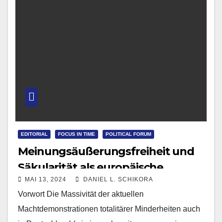
EDITORIAL
FOCUS IN TIME
POLITICAL FORUM
Meinungsäußerungsfreiheit und
Säkularität als europäische
MAI 13, 2024
DANIEL L. SCHIKORA
Errungenschaften
Vorwort Die Massivität der aktuellen
Machtdemonstrationen totalitärer Minderheiten auch