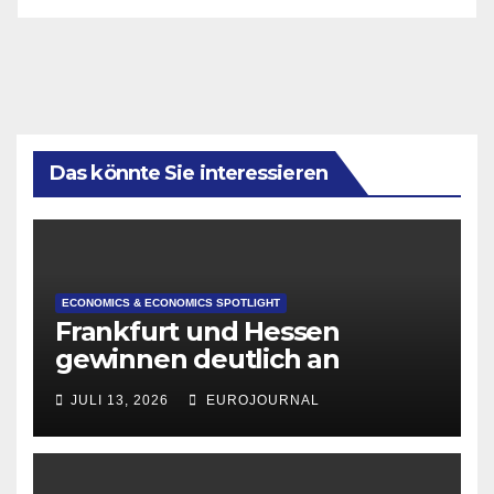
Das könnte Sie interessieren
ECONOMICS & ECONOMICS SPOTLIGHT
Frankfurt und Hessen
gewinnen deutlich an
Attraktivität für Startup-
JULI 13, 2026
EUROJOURNAL
Gründungen