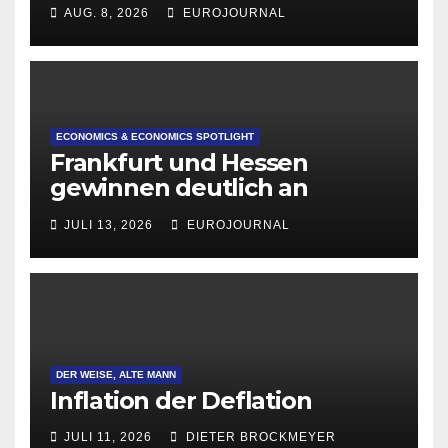
AUG. 8, 2026
EUROJOURNAL
ECONOMICS & ECONOMICS SPOTLIGHT
Frankfurt und Hessen
gewinnen deutlich an
Attraktivität für Startup-
JULI 13, 2026
EUROJOURNAL
Gründungen
DER WEISE, ALTE MANN
Inflation der Deflation
JULI 11, 2026
DIETER BROCKMEYER