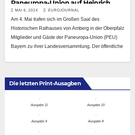
Paneuropa-Union auf Heinrich
MAI 6, 2024
EUROJOURNAL
Aigners Spuren
Am 4. Mai trafen sich im Großen Saal des
Historischen Rathauses von Amberg in der Oberpfalz
Mitglieder und Gäste der Paneuropa-Union (PEU)
Bayern zu ihrer Landesversammlung. Der öffentliche
Teil stand…
Die letzten Print-Ausagben
Ausgabe 11
Ausgabe 10
Ausgabe 9
Ausgabe 8