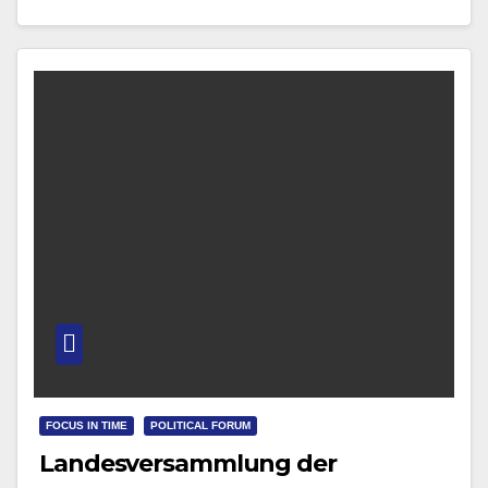
Vizepräsident der überparteilichen Paneuropa-Union
Deutschland Heinrich Aigner…
FOCUS IN TIME
POLITICAL FORUM
Landesversammlung der