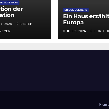
SE, ALTE MANN
ation der
BRIDGE BUILDERS
ation
Ein Haus erzähl
Europa
11, 2026
DIETER
JULI 2, 2026
EUROJO
MEYER
ement
Premiu