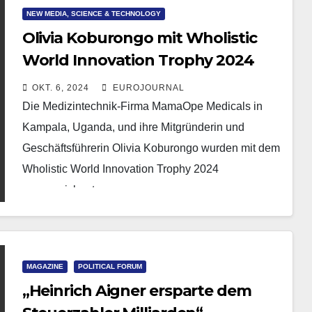
NEW MEDIA, SCIENCE & TECHNOLOGY
Olivia Koburongo mit Wholistic
World Innovation Trophy 2024
ausgezeichnet
OKT. 6, 2024
EUROJOURNAL
Die Medizintechnik-Firma MamaOpe Medicals in
Kampala, Uganda, und ihre Mitgründerin und
Geschäftsführerin Olivia Koburongo wurden mit dem
Wholistic World Innovation Trophy 2024
ausgezeichnet.
MAGAZINE
POLITICAL FORUM
„Heinrich Aigner ersparte dem