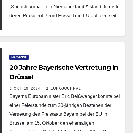
„Südosteuropa – ein Niemandsland?“ stand, forderte
deren Präsident Bernd Posselt die EU auf, den seit
Jahren blockierten Beitrittsprozess für…
MAGAZINE
20 Jahre Bayerische Vertretung in
Brüssel
OKT. 19, 2024
EUROJOURNAL
Bayerns Europaminister Eric Beißwenger konnte bei
einer Feierstunde zum 20-jährigen Bestehen der
Vertretung des Freistaats Bayern bei der EU in
Brüssel am 15. Oktober den ehemaligen
Europaminister Reinhold Bocklet begrüßen. Der…