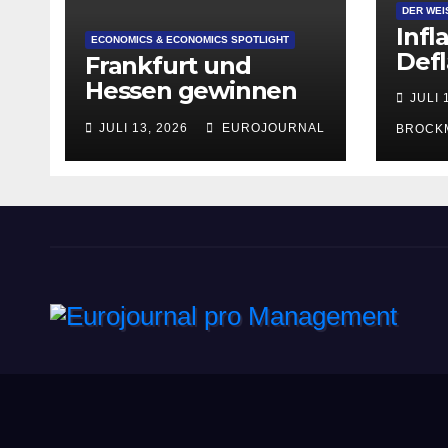
DER WEI
Infl
ECONOMICS & ECONOMICS SPOTLIGHT
Defl
Frankfurt und
Hessen gewinnen
JULI 
deutlich an
JULI 13, 2026
EUROJOURNAL
BROCK
Attraktivität für
Startup-
Gründungen
Eurojournal pro Manag