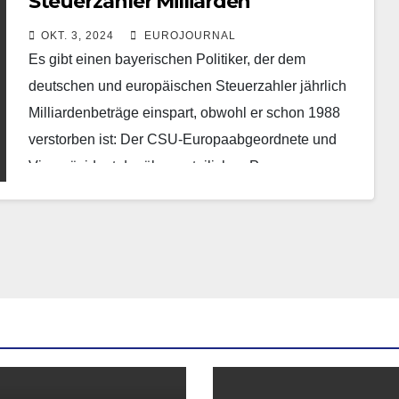
Steuerzahler Milliarden“
OKT. 3, 2024
EUROJOURNAL
Es gibt einen bayerischen Politiker, der dem
deutschen und europäischen Steuerzahler jährlich
Milliardenbeträge einspart, obwohl er schon 1988
verstorben ist: Der CSU-Europaabgeordnete und
Vizepräsident der überparteilichen Paneuropa-
Union Deutschland Heinrich Aigner…