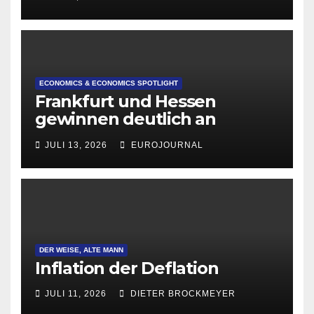
ECONOMICS & ECONOMICS SPOTLIGHT
Frankfurt und Hessen
gewinnen deutlich an
Attraktivität für Startup-
JULI 13, 2026
EUROJOURNAL
Gründungen
DER WEISE, ALTE MANN
Inflation der Deflation
JULI 11, 2026
DIETER BROCKMEYER