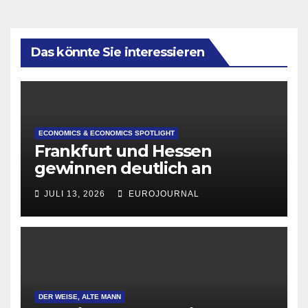
Das könnte Sie interessieren
ECONOMICS & ECONOMICS SPOTLIGHT
Frankfurt und Hessen
gewinnen deutlich an
Attraktivität für Startup-
JULI 13, 2026
EUROJOURNAL
Gründungen
DER WEISE, ALTE MANN