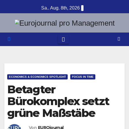
Zum
Sa.. Aug. 8th, 2026
Inhalt
springen
ECONOMICS & ECONOMICS SPOTLIGHT
FOCUS IN TIME
Betagter
Bürokomplex setzt
grüne Maßstäbe
Von
EUROjournal