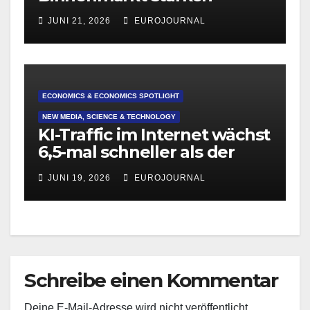
JUNI 21, 2026
EUROJOURNAL
ECONOMICS & ECONOMICS SPOTLIGHT
NEW MEDIA, SCIENCE & TECHNOLOGY
KI-Traffic im Internet wächst
6,5-mal schneller als der
normale Traffic
JUNI 19, 2026
EUROJOURNAL
Schreibe einen Kommentar
Deine E-Mail-Adresse wird nicht veröffentlicht.