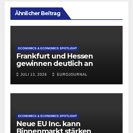
Ähnlicher Beitrag
ECONOMICS & ECONOMICS SPOTLIGHT
Frankfurt und Hessen
gewinnen deutlich an
Attraktivität für Startup-
JULI 13, 2026
EUROJOURNAL
Gründungen
ECONOMICS & ECONOMICS SPOTLIGHT
Neue EU Inc. kann
Binnenmarkt stärken