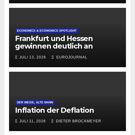
ECONOMICS & ECONOMICS SPOTLIGHT
Frankfurt und Hessen
gewinnen deutlich an
Attraktivität für Startup-
JULI 13, 2026
EUROJOURNAL
Gründungen
DER WEISE, ALTE MANN
Inflation der Deflation
JULI 11, 2026
DIETER BROCKMEYER