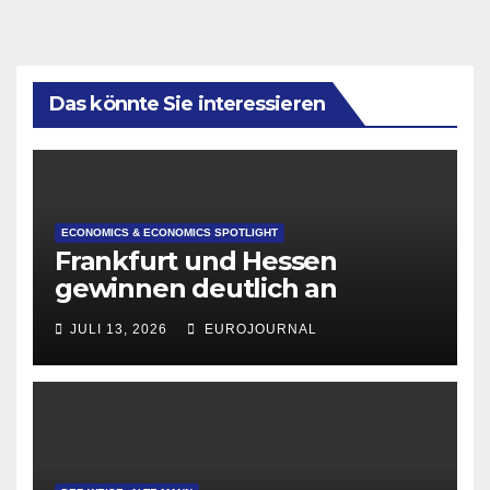
Das könnte Sie interessieren
ECONOMICS & ECONOMICS SPOTLIGHT
Frankfurt und Hessen
gewinnen deutlich an
Attraktivität für Startup-
JULI 13, 2026
EUROJOURNAL
Gründungen