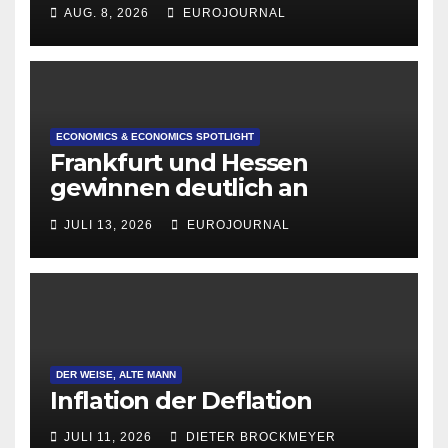
AUG. 8, 2026
EUROJOURNAL
ECONOMICS & ECONOMICS SPOTLIGHT
Frankfurt und Hessen
gewinnen deutlich an
Attraktivität für Startup-
JULI 13, 2026
EUROJOURNAL
Gründungen
DER WEISE, ALTE MANN
Inflation der Deflation
JULI 11, 2026
DIETER BROCKMEYER