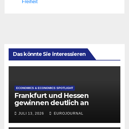
Freiheit
Das könnte Sie interessieren
ECONOMICS & ECONOMICS SPOTLIGHT
Frankfurt und Hessen
gewinnen deutlich an
Attraktivität für Startup-
JULI 13, 2026
EUROJOURNAL
Gründungen