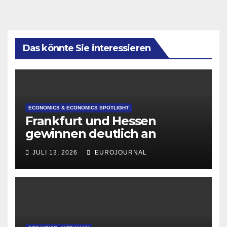
Das könnte Sie interessieren
ECONOMICS & ECONOMICS SPOTLIGHT
Frankfurt und Hessen
gewinnen deutlich an
Attraktivität für Startup-
JULI 13, 2026
EUROJOURNAL
Gründungen