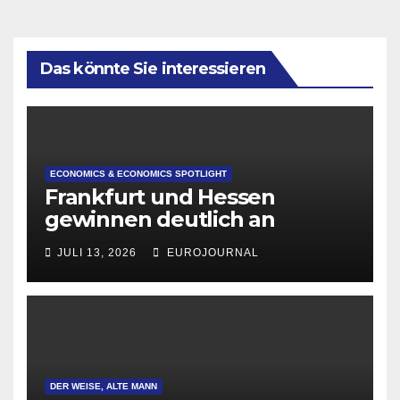
Das könnte Sie interessieren
ECONOMICS & ECONOMICS SPOTLIGHT
Frankfurt und Hessen
gewinnen deutlich an
Attraktivität für Startup-
JULI 13, 2026
EUROJOURNAL
Gründungen
DER WEISE, ALTE MANN