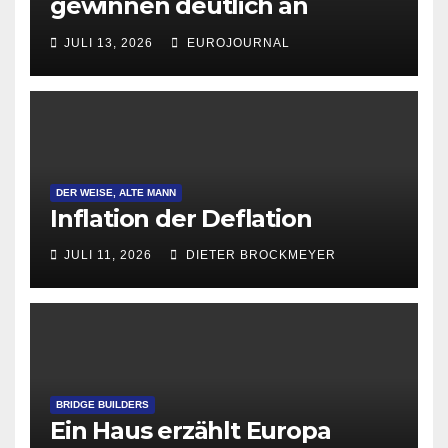
gewinnen deutlich an
Attraktivität für Startup-
JULI 13, 2026
EUROJOURNAL
Gründungen
DER WEISE, ALTE MANN
Inflation der Deflation
JULI 11, 2026
DIETER BROCKMEYER
BRIDGE BUILDERS
Ein Haus erzählt Europa