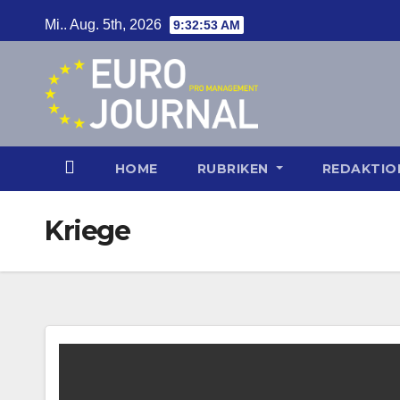
Zum
Mi.. Aug. 5th, 2026
9:32:54 AM
Inhalt
springen
HOME
RUBRIKEN
REDAKTI
Kriege