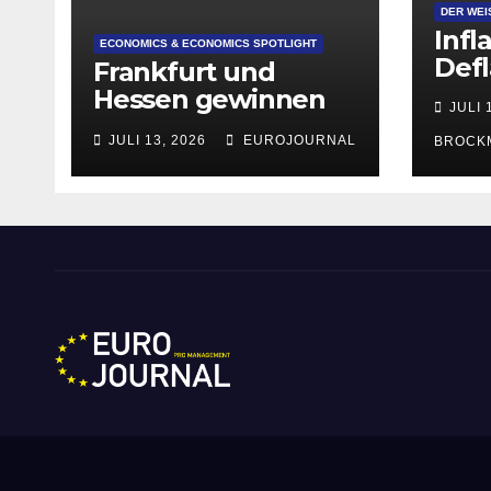
DER WEI
Infl
ECONOMICS & ECONOMICS SPOTLIGHT
Defl
Frankfurt und
Hessen gewinnen
JULI 
deutlich an
JULI 13, 2026
EUROJOURNAL
BROCK
Attraktivität für
Startup-
Gründungen
Eurojournal pro Manag