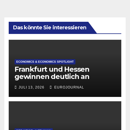
Das könnte Sie interessieren
ECONOMICS & ECONOMICS SPOTLIGHT
Frankfurt und Hessen
gewinnen deutlich an
Attraktivität für Startup-
JULI 13, 2026
EUROJOURNAL
Gründungen