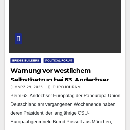
BRIDGE BUILDERS
POLITICAL FORUM
Warnung vor westlichem
Selbstbetrug bei 63. Andechser
MÄRZ 29, 2025
EUROJOURNAL
Europatag der Paneuropa-Union
Beim 63. Andechser Europatag der Paneuropa-Union
Deutschland am vergangenen Wochenende haben
deren Präsident, der langjährige CSU-
Europaabgeordnete Bernd Posselt aus München,