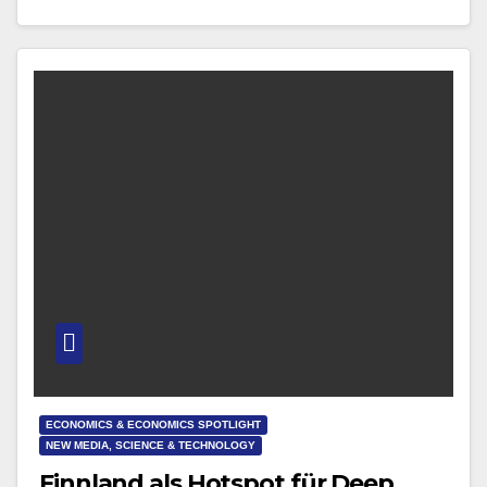
Ingrid Vasiliu-Feltes, die nach den Beiträgen von
Neville Gaunt…
ECONOMICS & ECONOMICS SPOTLIGHT
NEW MEDIA, SCIENCE & TECHNOLOGY
Finnland als Hotspot für Deep