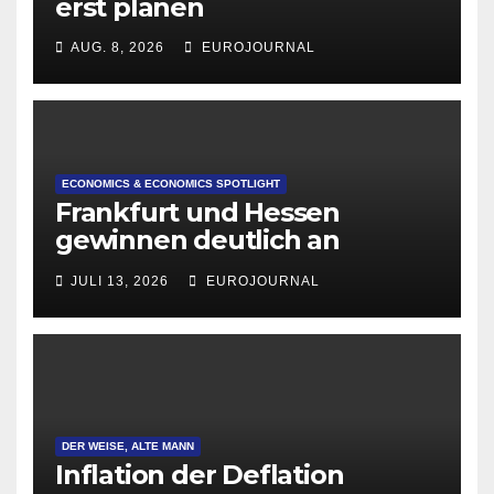
erst planen
AUG. 8, 2026
EUROJOURNAL
ECONOMICS & ECONOMICS SPOTLIGHT
Frankfurt und Hessen
gewinnen deutlich an
Attraktivität für Startup-
JULI 13, 2026
EUROJOURNAL
Gründungen
DER WEISE, ALTE MANN
Inflation der Deflation