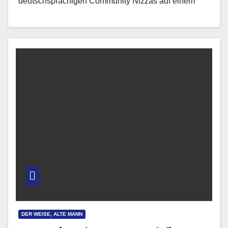
deutschsprachigen Community Nizzas auf einem
außergewöhnlichen Event vor. Wir müssen uns
deutlich besser auf…
DER WEISE, ALTE MANN