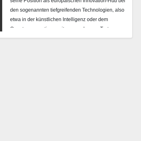
seine Position als europäischen Innovation-Hub bei
den sogenannten tiefgreifenden Technologien, also
etwa in der künstlichen Intelligenz oder dem
Quantencomputing, weiter auszubauen. Trotz
seiner…