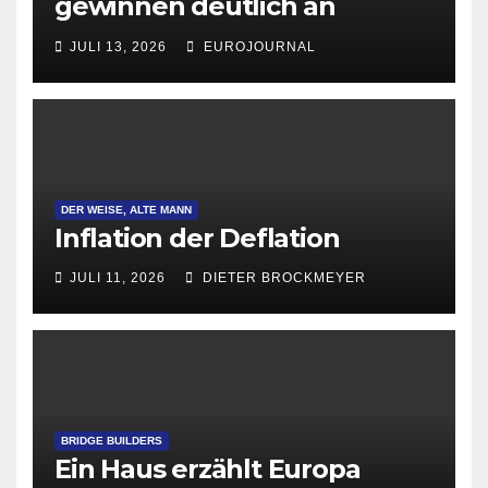
gewinnen deutlich an
Attraktivität für Startup-
JULI 13, 2026
EUROJOURNAL
Gründungen
DER WEISE, ALTE MANN
Inflation der Deflation
JULI 11, 2026
DIETER BROCKMEYER
BRIDGE BUILDERS
Ein Haus erzählt Europa