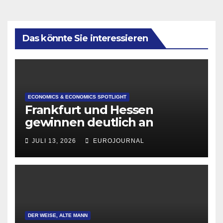
Das könnte Sie interessieren
ECONOMICS & ECONOMICS SPOTLIGHT
Frankfurt und Hessen
gewinnen deutlich an
Attraktivität für Startup-
JULI 13, 2026
EUROJOURNAL
Gründungen
DER WEISE, ALTE MANN