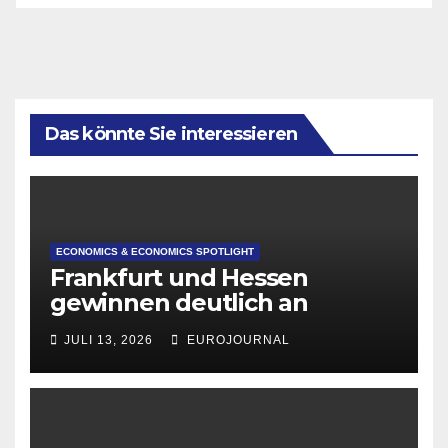
Das könnte Sie interessieren
ECONOMICS & ECONOMICS SPOTLIGHT
Frankfurt und Hessen
gewinnen deutlich an
Attraktivität für Startup-
JULI 13, 2026
EUROJOURNAL
Gründungen