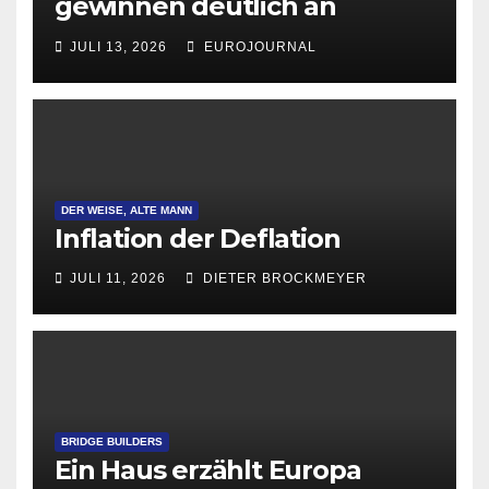
gewinnen deutlich an
Attraktivität für Startup-
JULI 13, 2026
EUROJOURNAL
Gründungen
DER WEISE, ALTE MANN
Inflation der Deflation
JULI 11, 2026
DIETER BROCKMEYER
BRIDGE BUILDERS
Ein Haus erzählt Europa