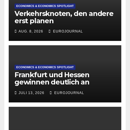
ECONOMICS & ECONOMICS SPOTLIGHT
Verkehrsknoten, den andere
erst planen
AUG. 8, 2026
EUROJOURNAL
ECONOMICS & ECONOMICS SPOTLIGHT
Frankfurt und Hessen
gewinnen deutlich an
Attraktivität für Startup-
JULI 13, 2026
EUROJOURNAL
Gründungen