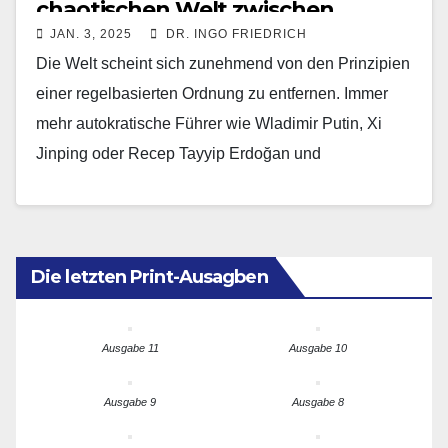
chaotischen Welt zwischen
JAN. 3, 2025
DR. INGO FRIEDRICH
Autokraten und Rabauken
Die Welt scheint sich zunehmend von den Prinzipien
einer regelbasierten Ordnung zu entfernen. Immer
mehr autokratische Führer wie Wladimir Putin, Xi
Jinping oder Recep Tayyip Erdoğan und
charismatische, aber demokratisch…
Die letzten Print-Ausagben
Ausgabe 11
Ausgabe 10
Ausgabe 9
Ausgabe 8