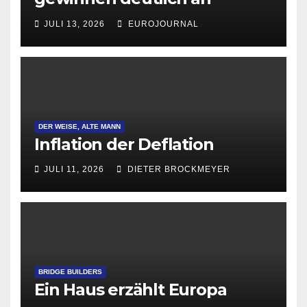
Attraktivität für Startup-
JULI 13, 2026
EUROJOURNAL
Gründungen
DER WEISE, ALTE MANN
Inflation der Deflation
JULI 11, 2026
DIETER BROCKMEYER
BRIDGE BUILDERS
Ein Haus erzählt Europa