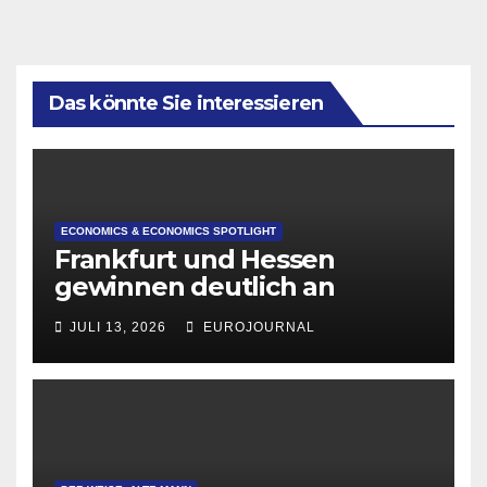
Das könnte Sie interessieren
ECONOMICS & ECONOMICS SPOTLIGHT
Frankfurt und Hessen
gewinnen deutlich an
Attraktivität für Startup-
JULI 13, 2026
EUROJOURNAL
Gründungen