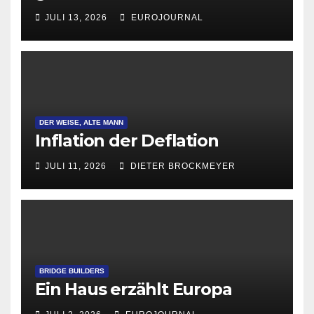
Attraktivität für Startup-
JULI 13, 2026
EUROJOURNAL
Gründungen
DER WEISE, ALTE MANN
Inflation der Deflation
JULI 11, 2026
DIETER BROCKMEYER
BRIDGE BUILDERS
Ein Haus erzählt Europa