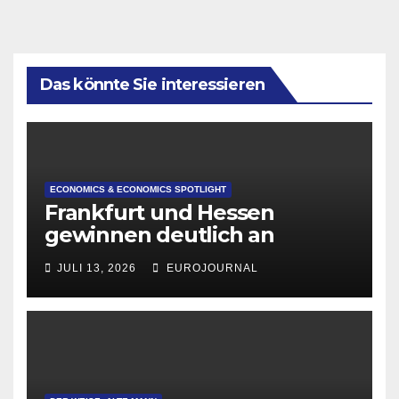
Das könnte Sie interessieren
ECONOMICS & ECONOMICS SPOTLIGHT
Frankfurt und Hessen
gewinnen deutlich an
Attraktivität für Startup-
JULI 13, 2026
EUROJOURNAL
Gründungen