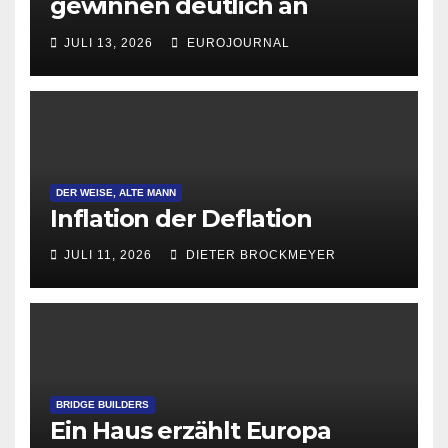
gewinnen deutlich an
Attraktivität für Startup-
JULI 13, 2026
EUROJOURNAL
Gründungen
DER WEISE, ALTE MANN
Inflation der Deflation
JULI 11, 2026
DIETER BROCKMEYER
BRIDGE BUILDERS
Ein Haus erzählt Europa