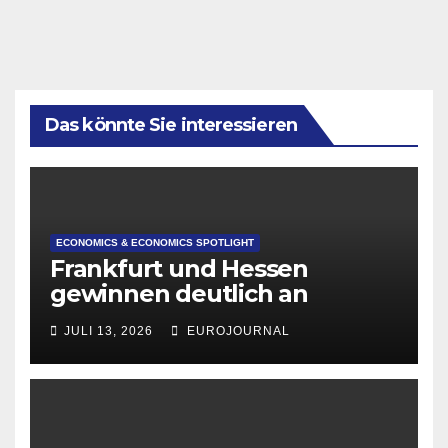
Das könnte Sie interessieren
ECONOMICS & ECONOMICS SPOTLIGHT
Frankfurt und Hessen
gewinnen deutlich an
Attraktivität für Startup-
JULI 13, 2026
EUROJOURNAL
Gründungen