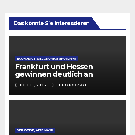
Das könnte Sie interessieren
ECONOMICS & ECONOMICS SPOTLIGHT
Frankfurt und Hessen
gewinnen deutlich an
Attraktivität für Startup-
JULI 13, 2026
EUROJOURNAL
Gründungen
DER WEISE, ALTE MANN