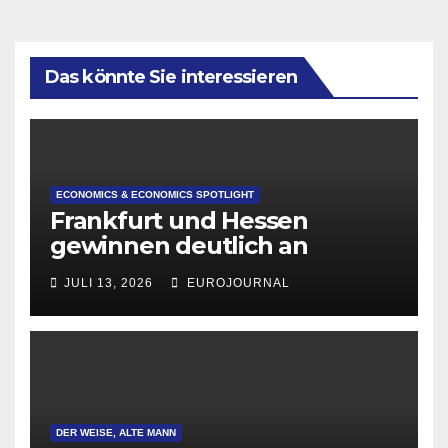
Das könnte Sie interessieren
ECONOMICS & ECONOMICS SPOTLIGHT
Frankfurt und Hessen
gewinnen deutlich an
Attraktivität für Startup-
JULI 13, 2026
EUROJOURNAL
Gründungen
DER WEISE, ALTE MANN