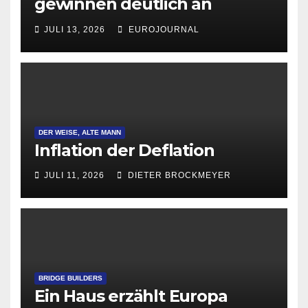
gewinnen deutlich an
Attraktivität für Startup-
JULI 13, 2026
EUROJOURNAL
Gründungen
DER WEISE, ALTE MANN
Inflation der Deflation
JULI 11, 2026
DIETER BROCKMEYER
BRIDGE BUILDERS
Ein Haus erzählt Europa